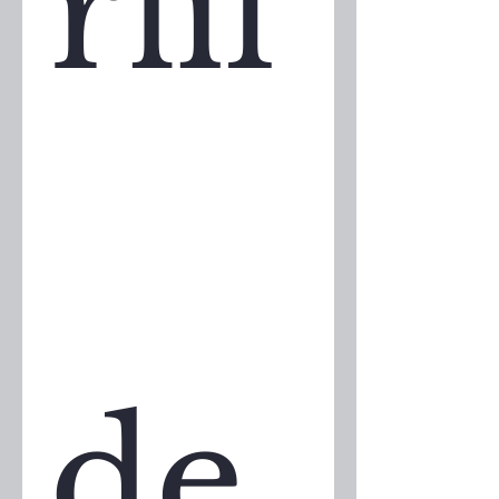
rfil
de 