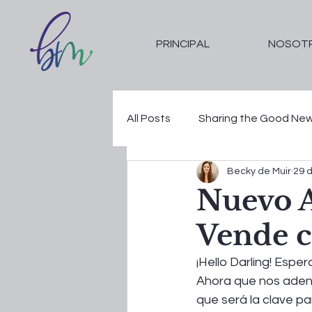
PRINCIPAL
NOSOT
All Posts
Sharing the Good Ne
Becky de Muir
29 d
Fe en Tiempos Difíciles
Ve
Nuevo A
Vende c
¡Hello Darling! Espe
Ahora que nos adent
que será la clave par