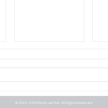
A nuestros hermanos en
Lo 
Venezuela
Rea
Llev
© 2023 / 5783 Becky de Muir. All Rights Reserved.