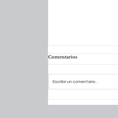
Comentarios
Escribir un comentario...
Más que un puesto de
limonada: Criando hijos
que no esperan para
cambiar el mundo