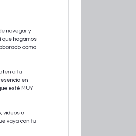
 de navegar y 
así que hagamos 
elaborado como 
ten a tu 
resencia en 
que esté MUY 
, videos o 
ue vaya con tu 