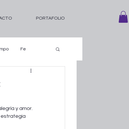
ACTO
PORTAFOLIO
empo
Fe
:
legría y amor. 
estrategia 