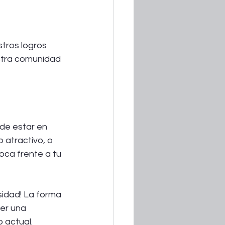
tros logros 
stra comunidad 
 de estar en 
 atractivo, o 
oca frente a tu 
sidad! La forma 
er una 
 actual.