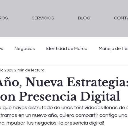
ROS
SERVICIOS
BLOG
CONT
ws
Negocios
Identidad de Marca
Manejo de ti
ic 2023
2 min de lectura
nezuela en Oración
ño, Nueva Estrategia
on Presencia Digital
ro que hayas disfrutado de unas festividades llenas de a
ramos en un nuevo año, quiero compartir contigo una 
a impulsar tus negocios: ¡la presencia digital!